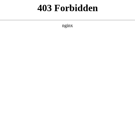
靠反转人生封神
集，在 黑料吃瓜 发现更多热播内容。