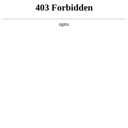
瓜
黑料吃瓜
首页
电视剧
电影
综艺
排行
搜索
DAILY UPDATED
歌手2026
大陆综艺 · 2026 · 更新20260807，在 黑料
吃瓜 发现更多热播内容。
开始浏览
查看排行