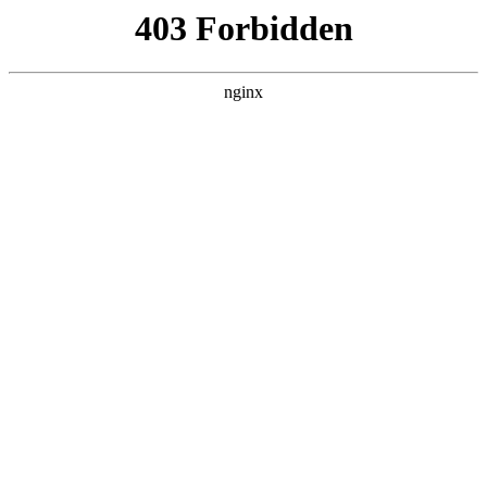
瓜
黑料吃瓜
首页
电视剧
电影
综艺
排行
搜索
DAILY UPDATED
我的双手能治百病
现代都市 · 2026 · 更新全集，在 黑料吃瓜
发现更多热播内容。
开始浏览
查看排行