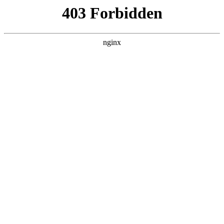
瓜
黑料吃瓜
首页
电视剧
电影
综艺
排行
搜索
DAILY UPDATED
空降上司竟是我前
夫
反转爽剧 · 2026 · 更新全集，在 黑料吃瓜
发现更多热播内容。