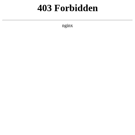
瓜
黑料吃瓜
首页
电视剧
电影
综艺
排行
搜索
DAILY UPDATED
歌手2026
大陆综艺 · 2026 · 更新20260807，在 黑料
吃瓜 发现更多热播内容。
开始浏览
查看排行