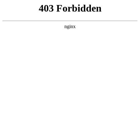
瓜
黑料吃瓜
首页
电视剧
电影
综艺
排行
搜索
DAILY UPDATED
空降上司竟是我前
夫
反转爽剧 · 2026 · 更新全集，在 黑料吃瓜
发现更多热播内容。