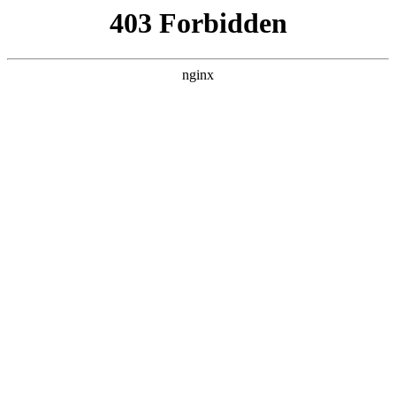
瓜
黑料吃瓜
首页
电视剧
电影
综艺
排行
搜索
DAILY UPDATED
米良与麦青
国产剧 · 2026 · 更新第17集，在 黑料吃瓜
发现更多热播内容。
开始浏览
查看排行