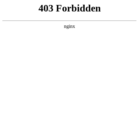
瓜
黑料吃瓜
首页
电视剧
电影
综艺
排行
搜索
DAILY UPDATED
米良与麦青
国产剧 · 2026 · 更新第17集，在 黑料吃瓜
发现更多热播内容。
开始浏览
查看排行