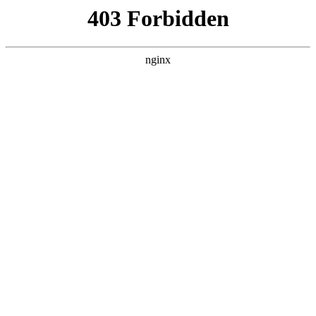
瓜
黑料吃瓜
首页
电视剧
电影
综艺
排行
搜索
DAILY UPDATED
情绪主宰：我靠反
转人生封神
现代都市 · 2026 · 更新全集，在 黑料吃瓜
发现更多热播内容。