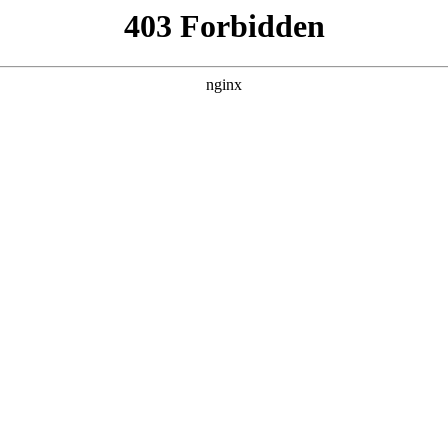
靠反转人生封神
集，在 黑料吃瓜 发现更多热播内容。