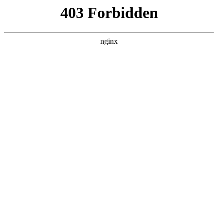
瓜
黑料吃瓜
首页
电视剧
电影
综艺
排行
搜索
DAILY UPDATED
米良与麦青
国产剧 · 2026 · 更新第17集，在 黑料吃瓜
发现更多热播内容。
开始浏览
查看排行