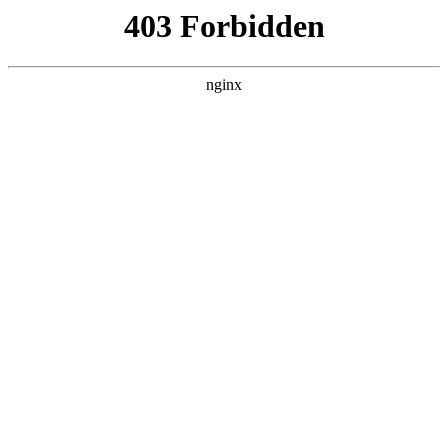
瓜
黑料吃瓜
首页
电视剧
电影
综艺
排行
搜索
DAILY UPDATED
米良与麦青
国产剧 · 2026 · 更新第17集，在 黑料吃瓜
发现更多热播内容。
开始浏览
查看排行