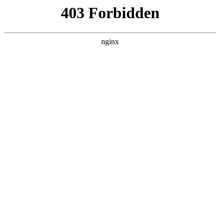
瓜
黑料吃瓜
首页
电视剧
电影
综艺
排行
搜索
DAILY UPDATED
我的双手能治百病
现代都市 · 2026 · 更新全集，在 黑料吃瓜
发现更多热播内容。
开始浏览
查看排行