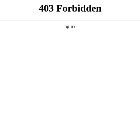
靠反转人生封神
集，在 黑料吃瓜 发现更多热播内容。