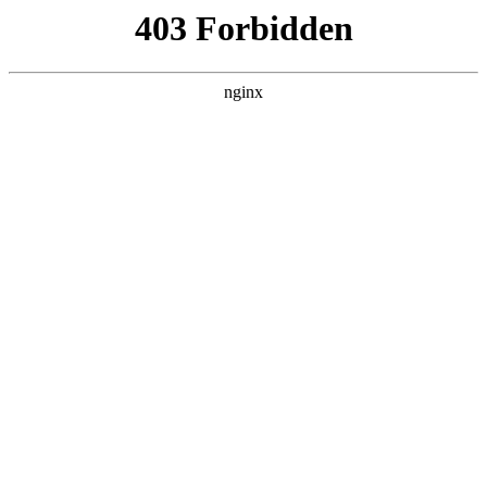
瓜
黑料吃瓜
首页
电视剧
电影
综艺
排行
搜索
DAILY UPDATED
我的双手能治百病
现代都市 · 2026 · 更新全集，在 黑料吃瓜
发现更多热播内容。
开始浏览
查看排行