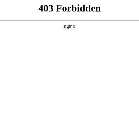
百病
集，在 黑料吃瓜 发现更多热播内容。