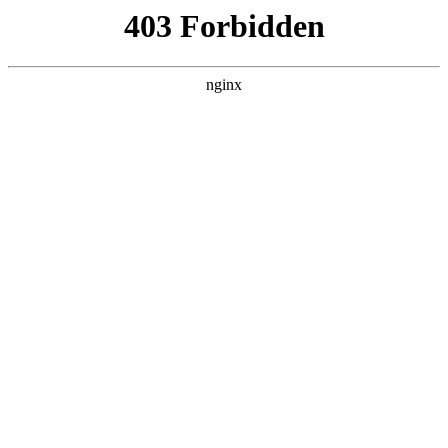
瓜
黑料吃瓜
首页
电视剧
电影
综艺
排行
搜索
DAILY UPDATED
歌手2026
大陆综艺 · 2026 · 更新20260807，在 黑料
吃瓜 发现更多热播内容。
开始浏览
查看排行