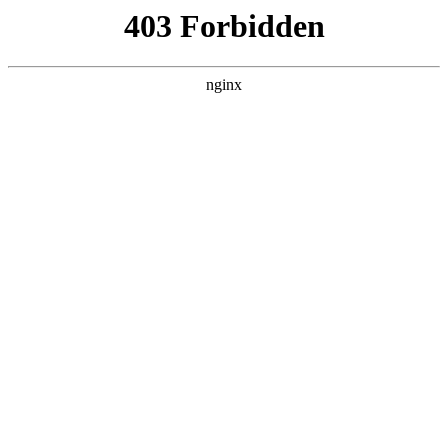
瓜
黑料吃瓜
首页
电视剧
电影
综艺
排行
搜索
DAILY UPDATED
米良与麦青
国产剧 · 2026 · 更新第17集，在 黑料吃瓜
发现更多热播内容。
开始浏览
查看排行