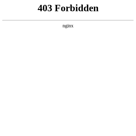
瓜
黑料吃瓜
首页
电视剧
电影
综艺
排行
搜索
DAILY UPDATED
歌手2026
大陆综艺 · 2026 · 更新20260807，在 黑料
吃瓜 发现更多热播内容。
开始浏览
查看排行