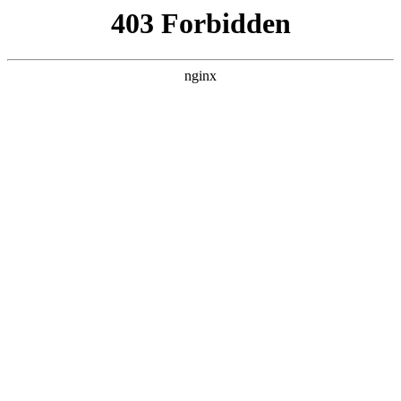
瓜
黑料吃瓜
首页
电视剧
电影
综艺
排行
搜索
DAILY UPDATED
情绪主宰：我靠反
转人生封神
现代都市 · 2026 · 更新全集，在 黑料吃瓜
发现更多热播内容。