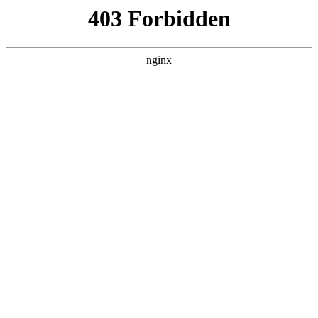
瓜
黑料吃瓜
首页
电视剧
电影
综艺
排行
搜索
DAILY UPDATED
米良与麦青
国产剧 · 2026 · 更新第17集，在 黑料吃瓜
发现更多热播内容。
开始浏览
查看排行