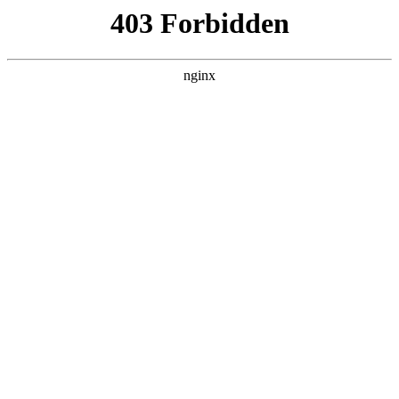
瓜
黑料吃瓜
首页
电视剧
电影
综艺
排行
搜索
DAILY UPDATED
歌手2026
大陆综艺 · 2026 · 更新20260807，在 黑料
吃瓜 发现更多热播内容。
开始浏览
查看排行