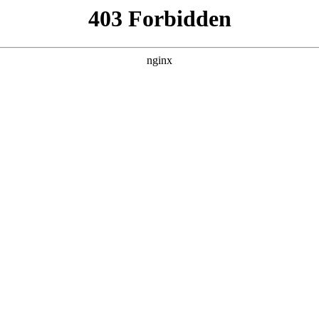
靠反转人生封神
集，在 黑料吃瓜 发现更多热播内容。